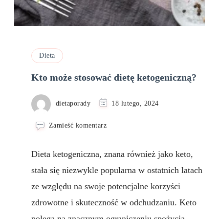
Dieta
Kto może stosować dietę ketogeniczną?
dietaporady
18 lutego, 2024
we
Zamieść komentarz
wpisie
Kto
Dieta ketogeniczna, znana również jako keto,
może
stosować
stała się niezwykle popularna w ostatnich latach
dietę
ze względu na swoje potencjalne korzyści
ketogeniczną?
zdrowotne i skuteczność w odchudzaniu. Keto
polega na znacznym ograniczeniu spożycia