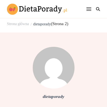
dietaporady.p
Rzeczowe porady
dietetyczne
(Strona 2)
Strona główna
dietaporady
/
dietaporady