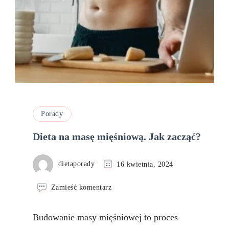
Porady
Dieta na masę mięśniową. Jak zacząć?
dietaporady
16 kwietnia, 2024
we
Zamieść komentarz
wpisie
Dieta
Budowanie masy mięśniowej to proces
na