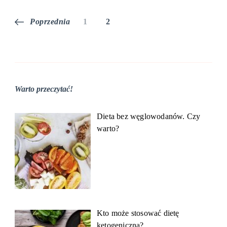
Stronicowanie
Strona
Strona
Poprzednia
1
2
wpisów
Warto przeczytać!
Dieta bez węglowodanów. Czy
warto?
Kto może stosować dietę
ketogeniczną?