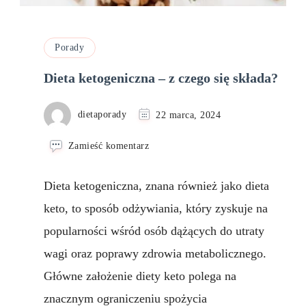
Porady
Dieta ketogeniczna – z czego się składa?
dietaporady
22 marca, 2024
we
Zamieść komentarz
wpisie
Dieta
Dieta ketogeniczna, znana również jako dieta
ketogeniczna
–
keto, to sposób odżywiania, który zyskuje na
z
popularności wśród osób dążących do utraty
czego
się
wagi oraz poprawy zdrowia metabolicznego.
składa?
Główne założenie diety keto polega na
znacznym ograniczeniu spożycia