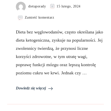
dietaporady
15 lutego, 2024
we
Zamieść komentarz
wpisie
Dieta
Dieta bez węglowodanów, często określana jako
bez
węglowodanów.
dieta ketogeniczna, zyskuje na popularności. Jej
Czy
zwolennicy twierdzą, że przynosi liczne
warto?
korzyści zdrowotne, w tym utratę wagi,
poprawę funkcji mózgu oraz lepszą kontrolę
poziomu cukru we krwi. Jednak czy …
Dowiedz się więcej