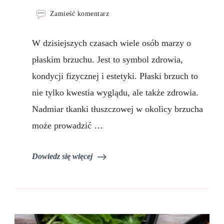
we
Zamieść komentarz
wpisie
Czy
W dzisiejszych czasach wiele osób marzy o
istnieje
dieta
płaskim brzuchu. Jest to symbol zdrowia,
na
kondycji fizycznej i estetyki. Płaski brzuch to
płaski
brzuch?
nie tylko kwestia wyglądu, ale także zdrowia.
Nadmiar tkanki tłuszczowej w okolicy brzucha
może prowadzić …
Dowiedz się więcej