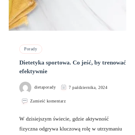
Porady
Dietetyka sportowa. Co jeść, by trenować
efektywnie
dietaporady
7 października, 2024
we
Zamieść komentarz
wpisie
Dietetyka
W dzisiejszym świecie, gdzie aktywność
sportowa.
Co
fizyczna odgrywa kluczową rolę w utrzymaniu
jeść,