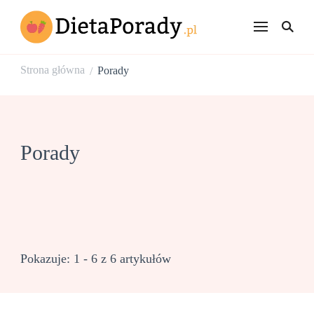
dietaporady.p
Rzeczowe porady
dietetyczne
Strona główna
Porady
/
Porady
Pokazuje: 1 - 6 z 6 artykułów