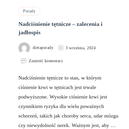
Porady
Nadciśnienie tętnicze – zalecenia i
jadłospis
dietaporady
3 września, 2024
we
Zamieść komentarz
wpisie
Nadciśnienie
Nadciśnienie tętnicze to stan, w którym
tętnicze
–
ciśnienie krwi w tętnicach jest trwale
zalecenia
podwyższone. Wysokie ciśnienie krwi jest
i
jadłospis
czynnikiem ryzyka dla wielu poważnych
schorzeń, takich jak choroby serca, udar mózgu
czy niewydolność nerek. Ważnym jest, aby …