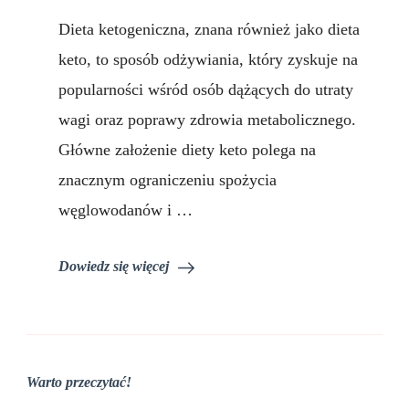
Dieta
Dieta ketogeniczna, znana również jako dieta
ketogeniczna
–
keto, to sposób odżywiania, który zyskuje na
z
popularności wśród osób dążących do utraty
czego
się
wagi oraz poprawy zdrowia metabolicznego.
składa?
Główne założenie diety keto polega na
znacznym ograniczeniu spożycia
węglowodanów i …
Dowiedz się więcej
Warto przeczytać!