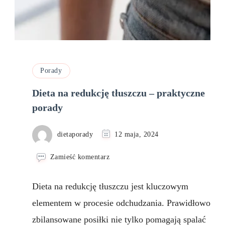
Porady
Dieta na redukcję tłuszczu – praktyczne
porady
dietaporady
12 maja, 2024
we
Zamieść komentarz
wpisie
Dieta
Dieta na redukcję tłuszczu jest kluczowym
na
redukcję
elementem w procesie odchudzania. Prawidłowo
tłuszczu
zbilansowane posiłki nie tylko pomagają spalać
–