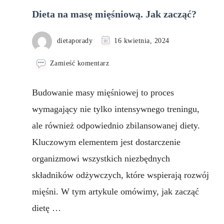
Dieta na masę mięśniową. Jak zacząć?
dietaporady
16 kwietnia, 2024
we
Zamieść komentarz
wpisie
Dieta
Budowanie masy mięśniowej to proces
na
masę
wymagający nie tylko intensywnego treningu,
mięśniową.
ale również odpowiednio zbilansowanej diety.
Jak
zacząć?
Kluczowym elementem jest dostarczenie
organizmowi wszystkich niezbędnych
składników odżywczych, które wspierają rozwój
mięśni. W tym artykule omówimy, jak zacząć
dietę …