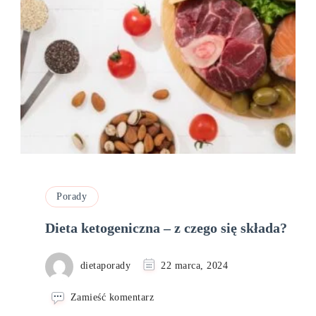
Porady
Dieta ketogeniczna – z czego się składa?
dietaporady
22 marca, 2024
we
Zamieść komentarz
wpisie