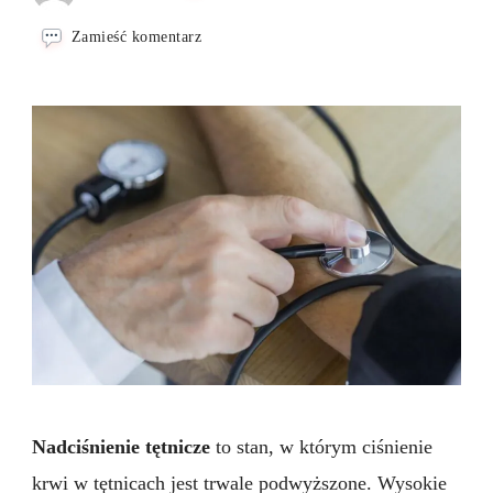
we
Zamieść komentarz
wpisie
Nadciśnienie
tętnicze
–
zalecenia
i
jadłospis
Nadciśnienie tętnicze
to stan, w którym ciśnienie
krwi w tętnicach jest trwale podwyższone. Wysokie