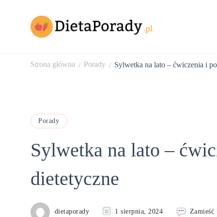
dietaporady.pl
Rzeczowe porady dietetyczne
Strona główna
Porady
Sylwetka na lato – ćwiczenia i p
/
/
Porady
Sylwetka na lato – ćwic
dietetyczne
dietaporady
1 sierpnia, 2024
Zamieść 